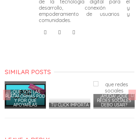
de la tecnología digital para el
desarrollo, conexión y
empoderamiento de usuarios y
comunidades.
SIMILAR POSTS
¿QUÉ SON LAS
E
PLATAFORMAS POD
¡AYUDA! ¿QUÉ
Y POR QUÉ
REDES SOCIALES
APOYARLAS
TU CLICK IMPORTA
DEBO USAR?