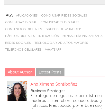
TAGS:
APLICACIONES
CÓMO USAR REDES SOCIALES
COMUNIDAD DIGITAL
COMUNIDADES DIGITALES
CONTENIDOS DIGITALES
GRUPOS DE WHATSAPP
HÁBITOS DIGITALES
INTERACCIÓN
MENSAJERÍA INSTANTÁNEA
REDES SOCIALES
TECNOLOGÍA Y ADULTOS MAYORES
TELÉFONOS CELULARES
WHATSAPP
About Author
Latest Posts
Ana Ximena Santibañez
Business Strategist
Estratega de negocios especialista en
modelos sustentables, colaborativos y
holísticos. Preocupada por el buen uso