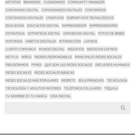
ARTISTAS
BRANDING
CIUDADANOS
COMMUNITY MANAGER
COMUNIDAD DIGITAL
COMUNIDADES DIGITALES
CONTENIDOS
CONTENIDOS DIGITALES
CREATIVOS
DISPOSITIVOS TECNOLÓGICOS
EDUCACIÓN
EDUCACIÓN DIGITAL
EMPRENDEDOR
EMPRENDEDORES
ESTRATEGIA
ESTRATEGIA DIGITAL
EXPOSICIÓN DIGITAL
FOTOS DE BEBÉS
HISTORIAS
HÁBITOS DIGITALES
INTERACCIÓN
LATINOS
LUISITO COMUNICA
MUNDO DIGITAL
NEGOCIOS
NEGOCIOS LATINOS
NETFLIX
NIÑOS
PADRES RESPONSABLES
PRINCIPALES REDES SOCIALES
PSEUDÓNIMOS
PYMES
QUÉ SON LAS REDES SOCIALES
RECURSOS HUMANOS
REDES SOCIALES
REDES SOCIALES BÁSICAS
REDES SOCIALES MÁS POPULARES
RESPETO
SOULPRENEURS
TECNOLOGÍA
TECNOLOGÍA Y ADULTOS MAYORES
TELÉFONOS CELULARES
TEQUILA
TU NOMBRE ES TU MARCA
VIDA DIGITAL
Search
for: