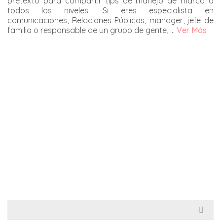
pretexto para compartir tips de manejo de marca a
todos los niveles. Si eres especialista en
comunicaciones, Relaciones Públicas, manager, jefe de
familia o responsable de un grupo de gente, …
Ver Más
¿Por qué son tan caros los community managers?
¿Eres de los que piensa que cualquiera con manejo de
un teléfono inteligente puede hacerlo? ¿O eres de los
que piensa que son innecesarios? Los community
managers son un error de mercado para muchos,
principalmente porque su labor está incomprendida …
Ver Más
NOVEMBER 24, 2017
0
Search
for: