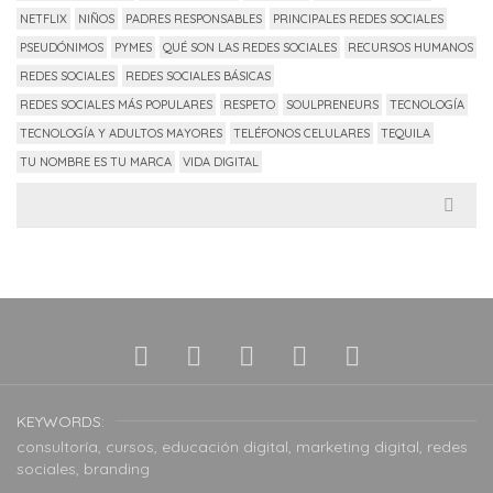
NETFLIX
NIÑOS
PADRES RESPONSABLES
PRINCIPALES REDES SOCIALES
PSEUDÓNIMOS
PYMES
QUÉ SON LAS REDES SOCIALES
RECURSOS HUMANOS
REDES SOCIALES
REDES SOCIALES BÁSICAS
REDES SOCIALES MÁS POPULARES
RESPETO
SOULPRENEURS
TECNOLOGÍA
TECNOLOGÍA Y ADULTOS MAYORES
TELÉFONOS CELULARES
TEQUILA
TU NOMBRE ES TU MARCA
VIDA DIGITAL
Search
for:
KEYWORDS:
consultoría, cursos, educación digital, marketing digital, redes
sociales, branding