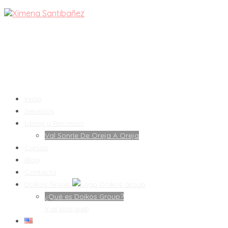
Inicio
Servicios
Libros y Recursos
Val Sonríe De Oreja A Oreja
Cursos
Blog
Contacto
Doikos Group
¿Qué es Doikos Group?
Ir al sitio web