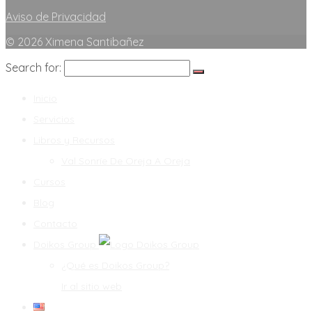
Aviso de Privacidad
© 2026 Ximena Santibañez
Search for:
Inicio
Servicios
Libros y Recursos
Val Sonríe De Oreja A Oreja
Cursos
Blog
Contacto
Doikos Group
¿Qué es Doikos Group?
Ir al sitio web